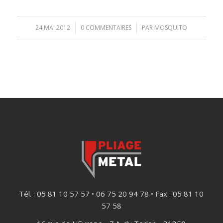
24 MAI 2012
/
0 COMMENTAIRES
/
PAR
MOSQUITO
Tél. : 05 81 10 57 57 • 06 75 20 94 78 • Fax : 05 81 10
57 58