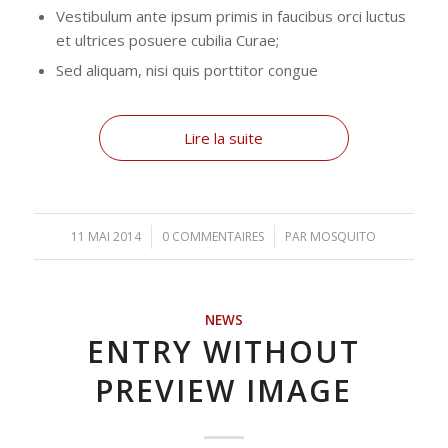
Vestibulum ante ipsum primis in faucibus orci luctus
et ultrices posuere cubilia Curae;
Sed aliquam, nisi quis porttitor congue
Lire la suite
11 MAI 2014
/
0 COMMENTAIRES
/
PAR
MOSQUITO
NEWS
ENTRY WITHOUT
PREVIEW IMAGE